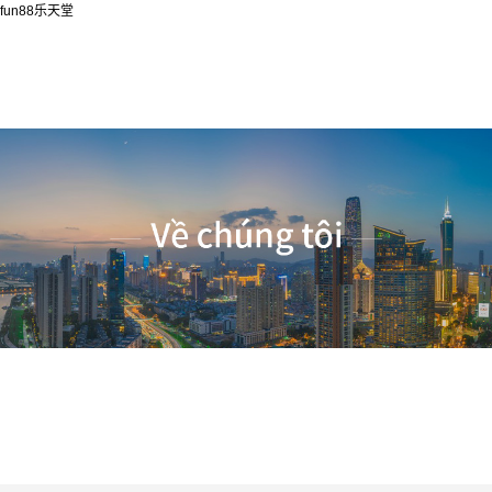
fun88乐天堂